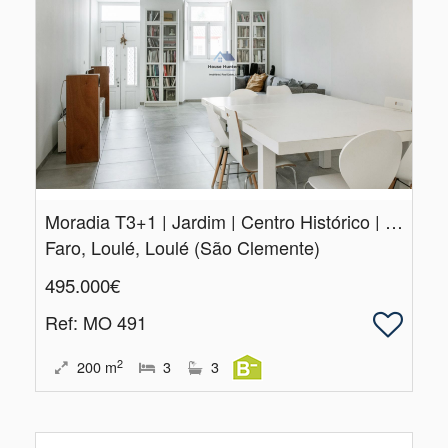
Moradia T3+1 | Jardim | Centro Histórico | São Clemente | Loulé
Faro, Loulé, Loulé (São Clemente)
495.000€
Ref
: MO 491
2
200
m
3
3