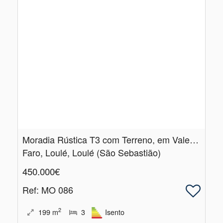
Moradia Rústica T3 com Terreno, em Vale Judeu, Loulé
Faro, Loulé, Loulé (São Sebastião)
450.000€
Ref
: MO 086
2
199
m
3
Isento