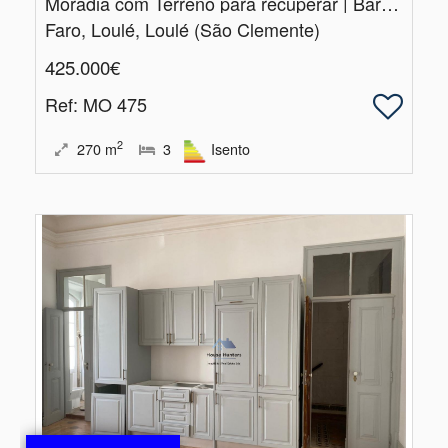
Moradia com Terreno para recuperar | Barranco de Apra | Loulé
Faro, Loulé, Loulé (São Clemente)
425.000€
Ref
: MO 475
2
270
m
3
Isento