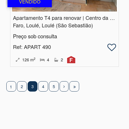
VENDIDO
Apartamento T4 para renovar | Centro da cidade | Loulé
Faro, Loulé, Loulé (São Sebastião)
Preço sob consulta
Ref
: APART 490
2
126
m
4
2
2
3
4
5
1
|
Centros de Resolução de Litígios
|