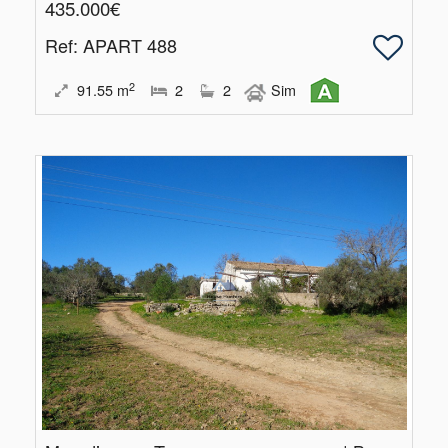
435.000€
Ref
: APART 488
2
91.55
m
2
2
Sim