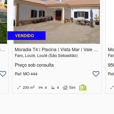
VENDIDO
Moradia T5 | Piscina | Vista Mar | Terreno Grande | Vale Telheiro | Loulé
Moradia T4 | Piscina | Vista Mar | Vale Telheiro | Loulé
Faro, Loulé, Loulé (São Sebastião)
Far
Preço sob consulta
95
Ref
: MO 444
Re
2
230
m
4
4
Sim