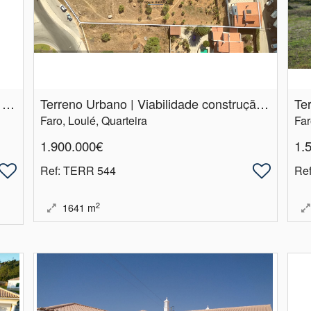
Lotes de Terreno | construção de hotel 5 estrelas | com vista mar
Terreno Urbano | Viabilidade construção 10 moradias | Quarteira
Faro, Loulé, Quarteira
Far
1.900.000€
1.
Ref
: TERR 544
Re
2
1641
m