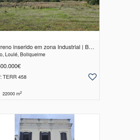
Terreno inserido em zona Industrial | Boliqueime | Loulé
o, Loulé, Boliqueime
500.000€
f
: TERR 458
2
22000
m