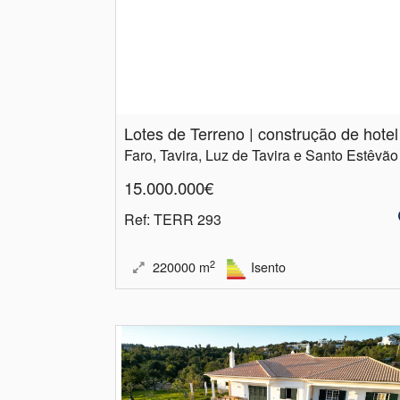
Faro, Tavira, Luz de Tavira e Santo Estêvão
15.000.000€
Ref
: TERR 293
2
220000
m
Isento