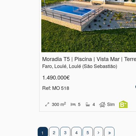
Faro, Loulé, Loulé (São Sebastião)
1.490.000€
Ref
: MO 518
2
300
m
5
4
Sim
2
3
4
5
1