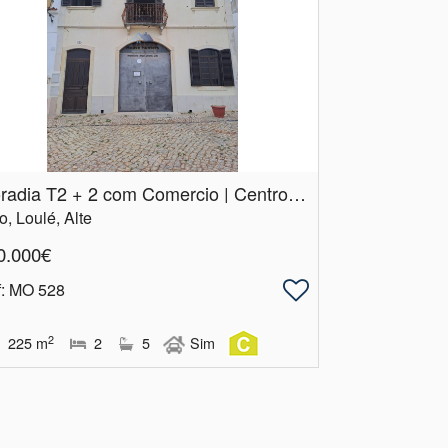
Moradia T2 + 2 com Comercio | Centro de Alte | Loulé
o, Loulé, Alte
0.000€
f
: MO 528
2
225
m
2
5
Sim