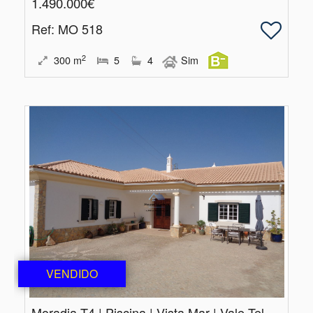
1.490.000€
Ref
: MO 518
2
300
m
5
4
Sim
VENDIDO
Moradia T4 | Piscina | Vista Mar | Vale Telheiro | Loulé