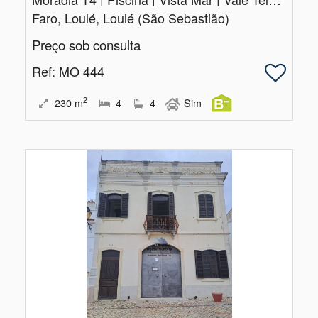
Faro, Loulé, Loulé (São Sebastião)
Preço sob consulta
Ref
: MO 444
2
230
m
4
4
Sim