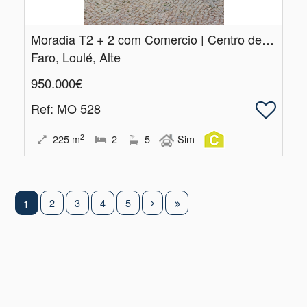
Moradia T2 + 2 com Comercio | Centro de Alte | Loulé
Faro, Loulé, Alte
950.000€
Ref
: MO 528
2
225
m
2
5
Sim
2
3
4
5
1
|
Centros de Resolução de Litígios
|
Política de Privacidade
Livro de Reclamações