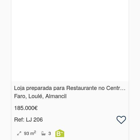
Loja preparada para Restaurante no Centro de Almancil | Loulé | Faro
Faro, Loulé, Almancil
185.000€
Ref
: LJ 206
2
93
m
3