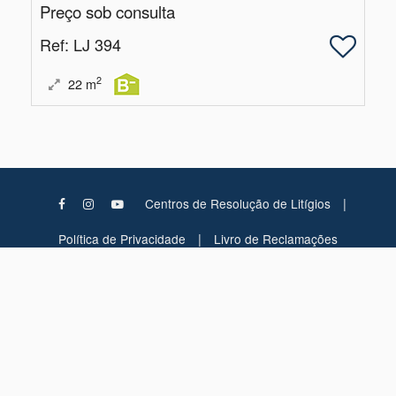
Preço sob consulta
Ref
: LJ 394
2
22
m
|
Centros de Resolução de Litígios
|
Política de Privacidade
Livro de Reclamações
House Hunters - Real Estate,
House Hunters - Real Estate, Lda AMI:
14136
Website e CRM
Powered
©2026
Imobiliário
by