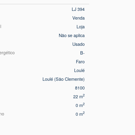
LJ 394
Venda
l
Loja
Não se aplica
Usado
ergético
B-
Faro
Loulé
Loulé (São Clemente)
8100
2
22 m
2
0 m
2
eno
0 m