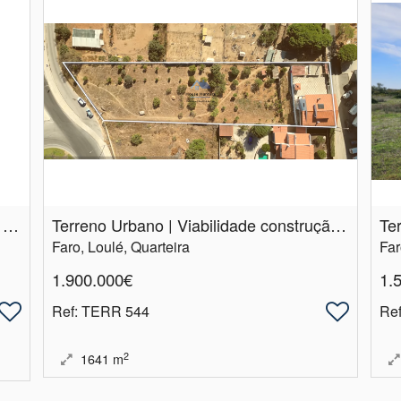
Lotes de Terreno | construção de hotel 5 estrelas | com vista mar
Terreno Urbano | Viabilidade construção 10 moradias | Quarteira
Faro, Loulé, Quarteira
Far
1.900.000€
1.
Ref
: TERR 544
Re
2
1641
m