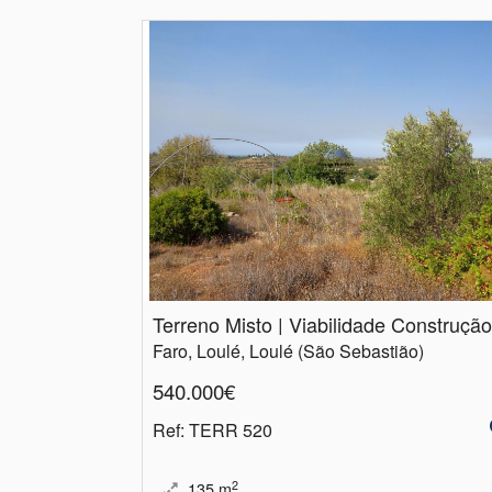
Faro, Loulé, Loulé (São Sebastião)
540.000€
Ref
: TERR 520
2
135
m