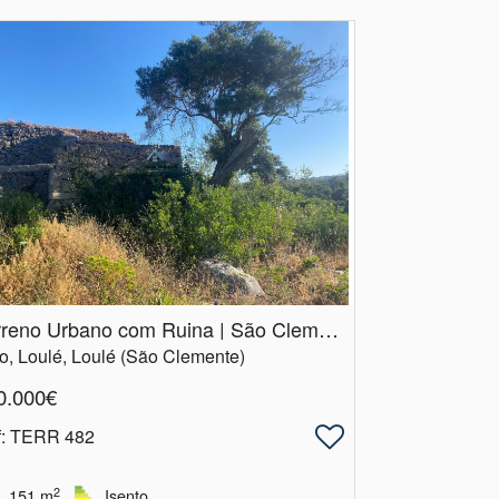
Terreno Urbano com Ruina | São Clemente | Loulé
o, Loulé, Loulé (São Clemente)
0.000€
f
: TERR 482
2
151
m
Isento