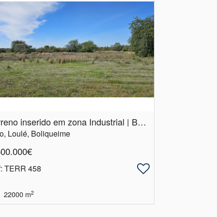
Terreno inserido em zona Industrial | Boliqueime | Loulé
o, Loulé, Boliqueime
500.000€
f
: TERR 458
2
22000
m