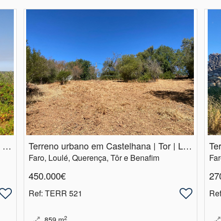
Terreno Misto | Viabilidade Construção | Vale Judeu | Loulé
Terreno urbano em Castelhana | Tor | Loulé
Faro, Loulé, Querença, Tôr e Benafim
Far
450.000€
27
Ref
: TERR 521
Re
2
859
m