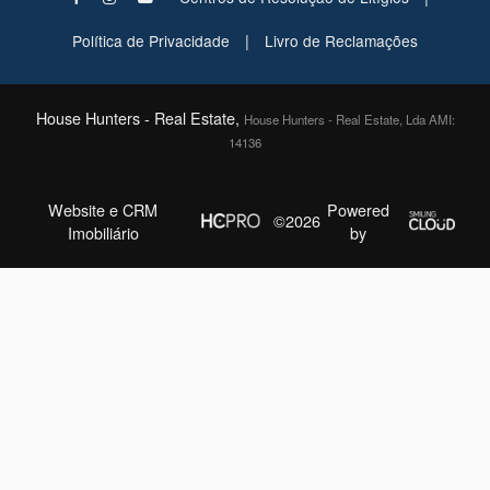
|
Política de Privacidade
Livro de Reclamações
House Hunters - Real Estate,
House Hunters - Real Estate, Lda AMI:
14136
Website e CRM
Powered
©2026
Imobiliário
by