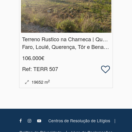
Terreno Rustico na Charneca | Querença | Loulé
Faro, Loulé, Querença, Tôr e Benafim
106.000€
Ref
: TERR 507
2
19652
m
|
Centros de Resolução de Litígios