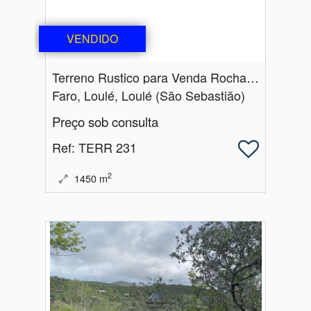
VENDIDO
Terreno Rustico para Venda Rocha de Momprolé | São Sebastião | Loulé
Faro, Loulé, Loulé (São Sebastião)
Preço sob consulta
Ref
: TERR 231
2
1450
m