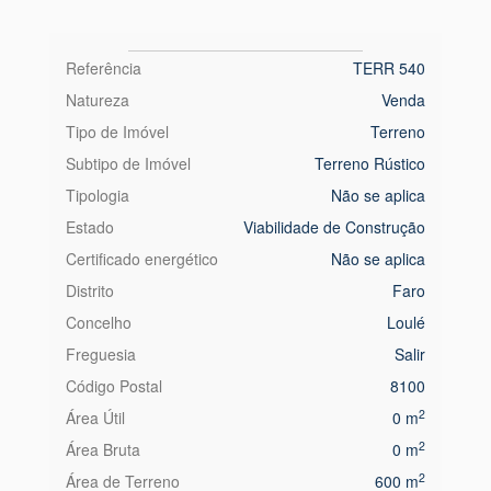
Referência
TERR 540
Natureza
Venda
Tipo de Imóvel
Terreno
Subtipo de Imóvel
Terreno Rústico
Tipologia
Não se aplica
Estado
Viabilidade de Construção
Certificado energético
Não se aplica
Distrito
Faro
Concelho
Loulé
Freguesia
Salir
Código Postal
8100
2
Área Útil
0 m
2
Área Bruta
0 m
2
Área de Terreno
600 m