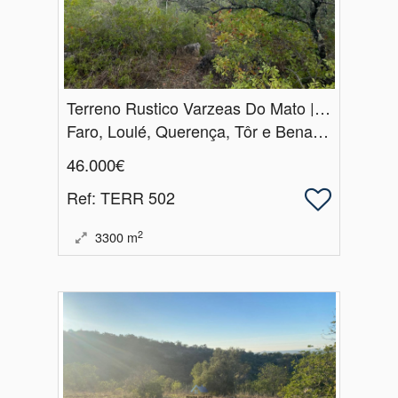
Terreno Rustico Varzeas Do Mato | Querença
Faro, Loulé, Querença, Tôr e Benafim
46.000€
Ref
: TERR 502
2
3300
m