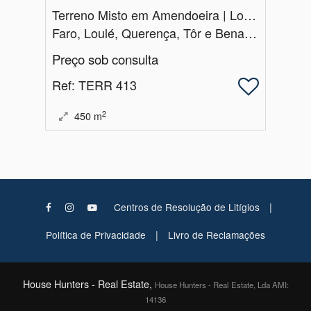
Terreno Misto em Amendoeira | Loulé
Faro, Loulé, Querença, Tôr e Benafim
Preço sob consulta
Ref
: TERR 413
2
450
m
|
Centros de Resolução de Litígios
|
Política de Privacidade
Livro de Reclamações
House Hunters - Real Estate,
House Hunters - Real Estate, Lda AMI:
14136