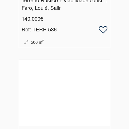
Faro, Loulé, Salir
140.000€
Ref
: TERR 536
2
500
m