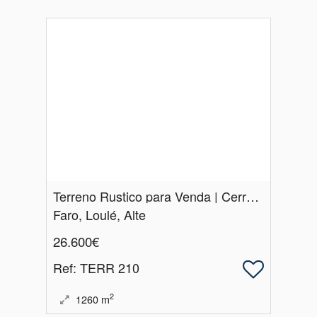
Terreno Rustico para Venda | Cerro | Alte | Loulé
Faro, Loulé, Alte
26.600€
Ref
: TERR 210
2
1260
m