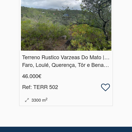
Terreno Rustico Varzeas Do Mato | Querença
Faro, Loulé, Querença, Tôr e Benafim
46.000€
Ref
: TERR 502
2
3300
m