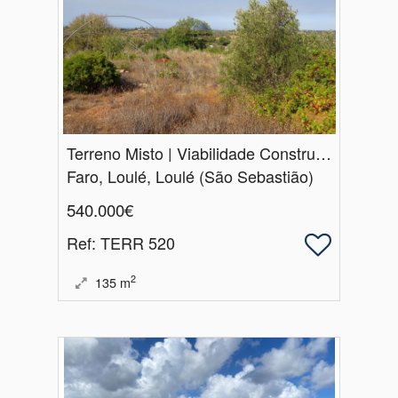
Terreno Misto | Viabilidade Construção | Vale Judeu | Loulé
Faro, Loulé, Loulé (São Sebastião)
540.000€
Ref
: TERR 520
2
135
m