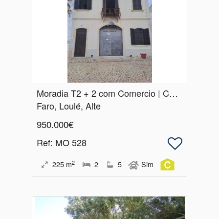
Moradia T2 + 2 com Comercio | Centro de Alte | Loulé
Faro, Loulé, Alte
950.000€
Ref
: MO 528
2
225
m
2
5
Sim