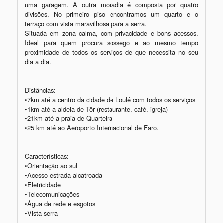
uma garagem. A outra moradia é composta por quatro 
divisões. No primeiro piso encontramos um quarto e o 
terraço com vista maravilhosa para a serra.  

Situada em zona calma, com privacidade e bons acessos. 
Ideal para quem procura sossego e ao mesmo tempo 
proximidade de todos os serviços de que necessita no seu 
dia a dia.

Distâncias:

•7km até a centro da cidade de Loulé com todos os serviços

•1km até a aldeia de Tôr (restaurante, café, igreja)

•21km até a praia de Quarteira

•25 km até ao Aeroporto Internacional de Faro.

Características:  

•Orientação ao sul 

•Acesso estrada alcatroada 

•Eletricidade

•Telecomunicações  

•Água de rede e esgotos 

•Vista serra 
