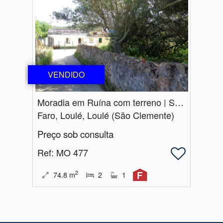
VENDIDO
Moradia em Ruína com terreno | S.​ Clemente | Loulé
Faro, Loulé, Loulé (São Clemente)
Preço sob consulta
Ref
: MO 477
2
74.8
m
2
1