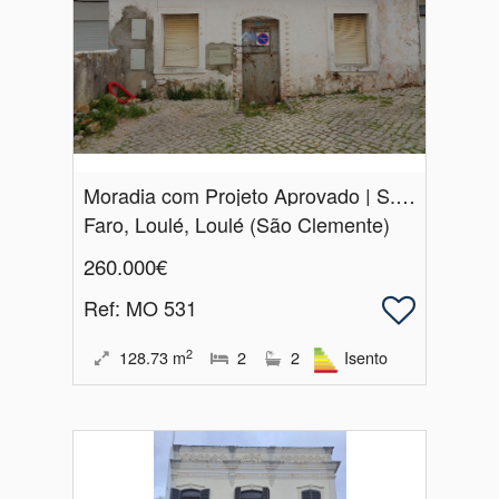
Moradia com Projeto Aprovado | S.​ Clemente | Loulé
Faro, Loulé, Loulé (São Clemente)
260.000€
Ref
: MO 531
2
128.73
m
2
2
Isento