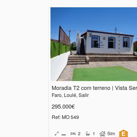
Faro, Loulé, Salir
295.000€
Ref
: MO 549
2
1
Sim