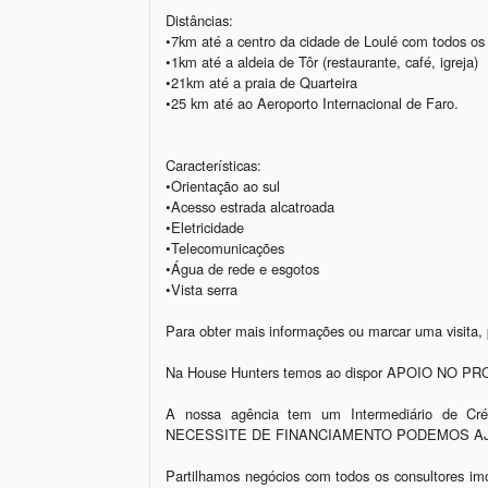
Distâncias:

•7km até a centro da cidade de Loulé com todos os s
•1km até a aldeia de Tôr (restaurante, café, igreja)

•21km até a praia de Quarteira

•25 km até ao Aeroporto Internacional de Faro.

Características:  

•Orientação ao sul 

•Acesso estrada alcatroada 

•Eletricidade

•Telecomunicações  

•Água de rede e esgotos 

•Vista serra 

Para obter mais informações ou marcar uma visita, p
Na House Hunters temos ao dispor APOIO NO P
A nossa agência tem um Intermediário de Cré
NECESSITE DE FINANCIAMENTO PODEMOS AJ
Partilhamos negócios com todos os consultores imo