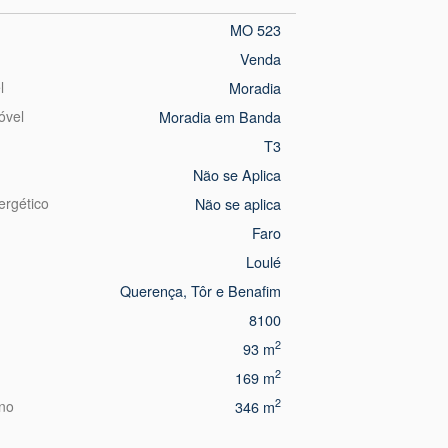
MO 523
Venda
l
Moradia
óvel
Moradia em Banda
T3
Não se Aplica
ergético
Não se aplica
Faro
Loulé
Querença, Tôr e Benafim
8100
2
93 m
2
169 m
2
eno
346 m