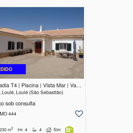
DIDO
Moradia T4 | Piscina | Vista Mar | Vale Telheiro | Loulé
, Loulé, Loulé (São Sebastião)
ço sob consulta
 MO 444
2
230
m
4
4
Sim