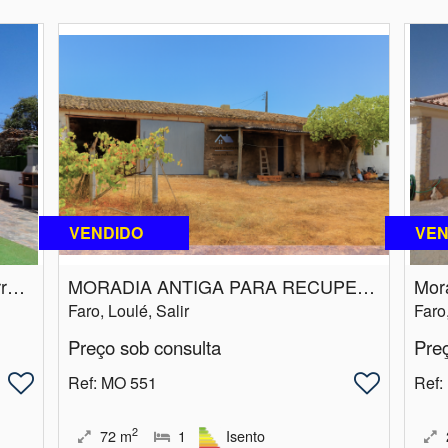
VENDIDO
VEN
Moradia T2 com terreno | Vista Serra de Alganduro | Salir | Loulé
MORADIA ANTIGA PARA RECUPERAR COM LOGRADORO | MALHÃO | LOULÉ
Faro, Loulé, Salir
Faro
Preço sob consulta
Pre
Ref
: MO 551
Ref
:
2
72
m
1
Isento