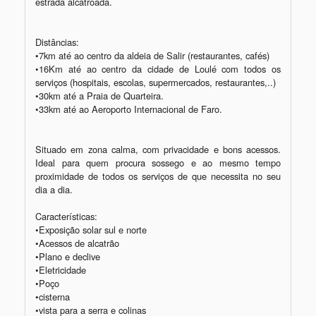
estrada alcatroada.

Distâncias:

•7km até ao centro da aldeia de Salir (restaurantes, cafés)   

•16Km até ao centro da cidade de Loulé com todos os 
serviços (hospitais, escolas, supermercados, restaurantes,..)

•30km até a Praia de Quarteira.

•33km até ao Aeroporto Internacional de Faro. 

Situado em zona calma, com privacidade e bons acessos. 
Ideal para quem procura sossego e ao mesmo tempo 
proximidade de todos os serviços de que necessita no seu 
dia a dia.

Características:

•Exposição solar sul e norte 

•Acessos de alcatrão 

•Plano e declive 

•Eletricidade

•Poço

•cisterna

•vista para a serra e colinas
