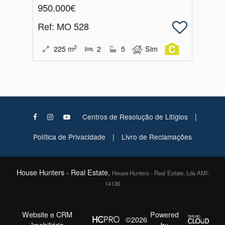
950.000€
Ref
: MO 528
2
225
m
2
5
Sim
|
Centros de Resolução de Litígios
|
Política de Privacidade
Livro de Reclamações
House Hunters - Real Estate,
House Hunters - Real Estate, Lda AMI:
14136
Website e CRM
Powered
©2026
Imobiliário
by