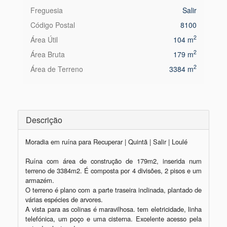
Freguesia
Salir
Código Postal
8100
2
Área Útil
104 m
2
Área Bruta
179 m
2
Área de Terreno
3384 m
Descrição
Moradia em ruína para Recuperar | Quintã | Salir | Loulé

Ruína com área de construção de 179m2, inserida num 
terreno de 3384m2. É composta por 4 divisões, 2 pisos e um 
armazém.  

O terreno é plano com a parte traseira inclinada, plantado de 
várias espécies de arvores. 

A vista para as colinas é maravilhosa. tem eletricidade, linha 
telefónica, um poço e uma cisterna. Excelente acesso pela 