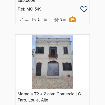
295.000€
Ref
: MO 549
2
1
Sim
Moradia T2 + 2 com Comercio | Centro de Alte | Loulé
Faro, Loulé, Alte