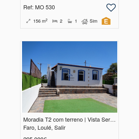
Ref
: MO 530
2
156
m
2
1
Sim
Moradia T2 com terreno | Vista Serra de Alganduro | Salir | Loulé
Faro, Loulé, Salir