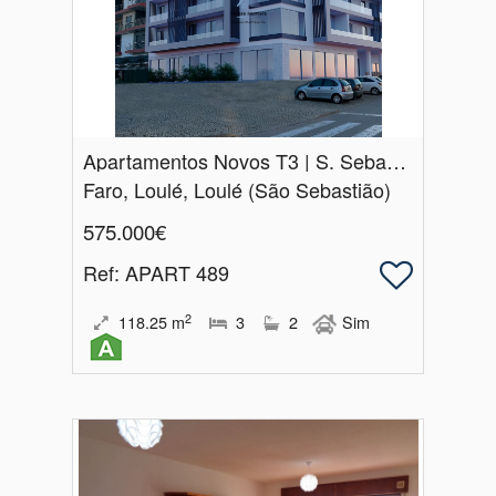
Apartamentos Novos T3 | S.​ Sebastião | Loulé
Faro, Loulé, Loulé (São Sebastião)
575.000€
Ref
: APART 489
2
118.25
m
3
2
Sim