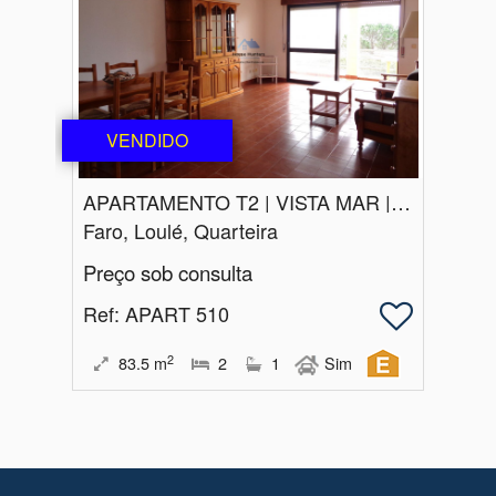
VENDIDO
APARTAMENTO T2 | VISTA MAR | ESTACIONAMENTO | QUARTEIRA
Faro, Loulé, Quarteira
Preço sob consulta
Ref
: APART 510
2
83.5
m
2
1
Sim