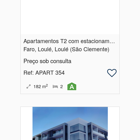
Apartamentos T2 com estacionamento | Nova Construção | São Clemente | Loulé
Faro, Loulé, Loulé (São Clemente)
Preço sob consulta
Ref
: APART 354
2
182
m
2