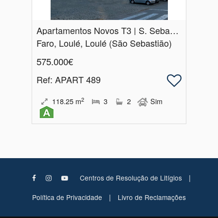
Apartamentos Novos T3 | S.​ Sebastião | Loulé
Faro, Loulé, Loulé (São Sebastião)
575.000€
Ref
: APART 489
2
118.25
m
3
2
Sim
|
Centros de Resolução de Litígios
|
Política de Privacidade
Livro de Reclamações