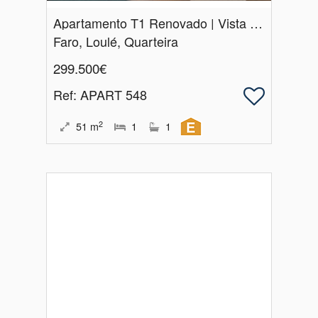
Apartamento T1 Renovado | Vista Mar, Serra e Cidade | Quarteira
Faro, Loulé, Quarteira
299.500€
Ref
: APART 548
2
51
m
1
1