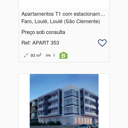
Apartamentos T1 com estacionamento | Nova Construção | São Clemente | Loulé
Faro, Loulé, Loulé (São Clemente)
Preço sob consulta
Ref
: APART 353
2
93
m
1