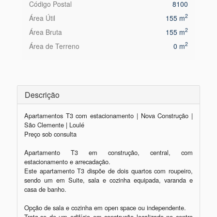
Código Postal
8100
2
Área Útil
155 m
2
Área Bruta
155 m
2
Área de Terreno
0 m
Descrição
Apartamentos T3 com estacionamento | Nova Construção | 
São Clemente | Loulé

Preço sob consulta

Apartamento T3 em construção, central, com 
estacionamento e arrecadação.

Este apartamento T3 dispõe de dois quartos com roupeiro, 
sendo um em Suite, sala e cozinha equipada, varanda e 
casa de banho.

Opção de sala e cozinha em open space ou independente.

Trata-se de um edifício em construção localizado no centro 