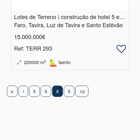
Lotes de Terreno | construção de hotel 5 estrelas | com vista mar
Faro, Tavira, Luz de Tavira e Santo Estêvão
15.000.000€
Ref
: TERR 293
2
220000
m
Isento
5
6
8
9
10
|
Centros de Resolução de Litígios
|
Política de Privacidade
Livro de Reclamações