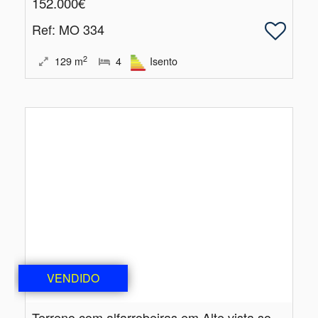
152.000€
Ref
: MO 334
2
129
m
4
Isento
VENDIDO
Terreno com alfarrobeiras em Alte vista sobre as montanhas e o mar ao longe