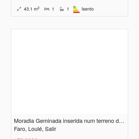
2
43.1
m
1
1
Isento
Moradia Geminada inserida num terreno de 4.​694m2 |Freixo Seco | Salir
Faro, Loulé, Salir