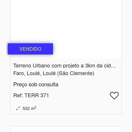
VENDIDO
Terreno Urbano com projeto a 3km da cidade | S.​ Clemente | Loulé
Faro, Loulé, Loulé (São Clemente)
Preço sob consulta
Ref
: TERR 371
2
522
m